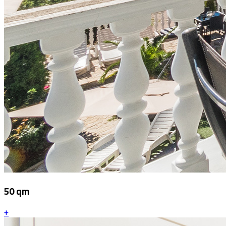
50 qm
+