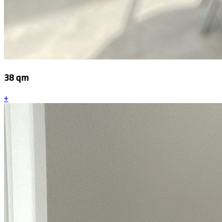
38 qm
+